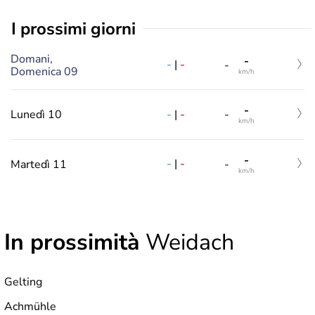
i prossimi giorni
Domani,
-
-
|
-
-
Domenica 09
km/h
-
-
|
-
Lunedì 10
-
km/h
-
-
|
-
Martedì 11
-
km/h
In prossimità
Weidach
Gelting
Achmühle