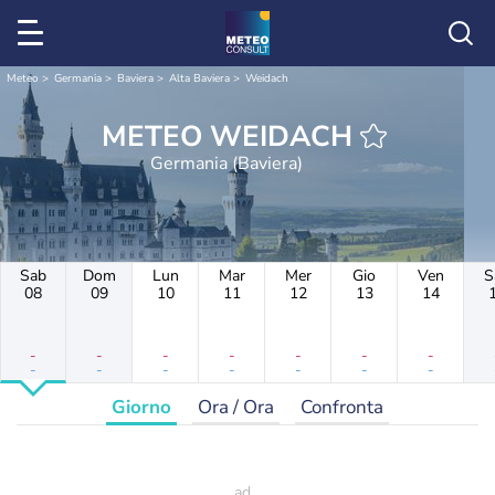
Meteo
Germania
Baviera
Alta Baviera
Weidach
METEO WEIDACH
Germania (Baviera)
Sab
Dom
Lun
Mar
Mer
Gio
Ven
S
08
09
10
11
12
13
14
-
-
-
-
-
-
-
-
-
-
-
-
-
-
Giorno
Ora / Ora
Confronta