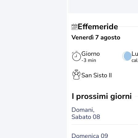
Effemeride
Venerdì 7 agosto
Giorno
L
-3 min
ca
San Sisto II
i prossimi giorni
Domani,
Sabato 08
Domenica 09