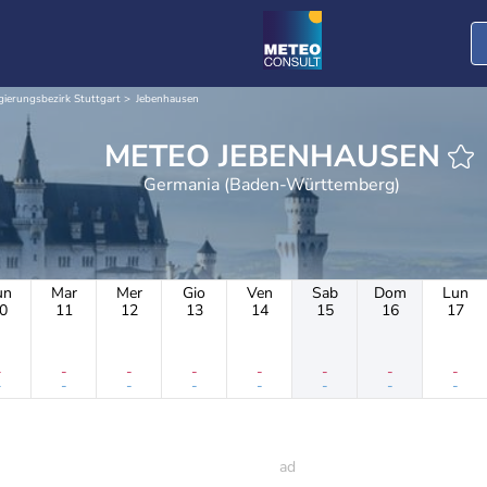
gierungsbezirk Stuttgart
Jebenhausen
METEO JEBENHAUSEN
Germania (Baden-Württemberg)
un
Mar
Mer
Gio
Ven
Sab
Dom
Lun
0
11
12
13
14
15
16
17
-
-
-
-
-
-
-
-
-
-
-
-
-
-
-
-