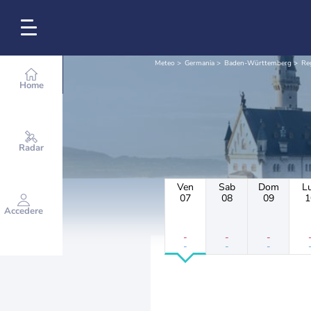
Meteo
Germania
Baden-Württemberg
Re
Home
Radar
Ven
Sab
Dom
L
07
08
09
1
Accedere
-
-
-
-
-
-