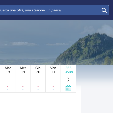
Mar
Mer
Gio
Ven
365
18
19
20
21
Giorni
-
-
-
-
-
-
-
-