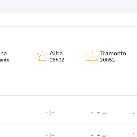
una
Alba
Tramonto
lante
06h02
20h52
-
|
-
-
-
km/h
-
|
-
-
-
km/h