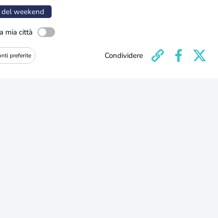
 del weekend
a mia città
Condividere
nti preferite