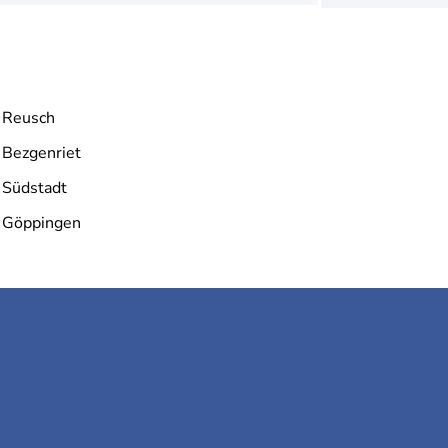
Reusch
Bezgenriet
Südstadt
Göppingen