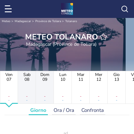
Meteo
Madagascar
Province de Toliara
Tolanaro
METEO TOLANARO
Madagascar (Province de Toliara)
Ven
Sab
Dom
Lun
Mar
Mer
Gio
V
07
08
09
10
11
12
13
-
-
-
-
-
-
-
-
-
-
-
-
-
-
Giorno
Ora / Ora
Confronta