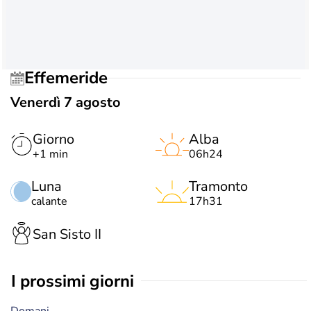
Effemeride
Venerdì 7 agosto
Giorno
Alba
+1 min
06h24
Luna
Tramonto
calante
17h31
San Sisto II
i prossimi giorni
Domani,