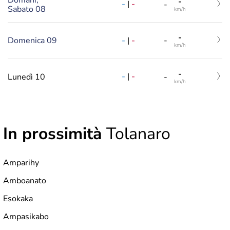
-
-
|
-
-
Sabato 08
km/h
-
-
|
-
Domenica 09
-
km/h
-
-
|
-
Lunedì 10
-
km/h
In prossimità
Tolanaro
Amparihy
Amboanato
Esokaka
Ampasikabo