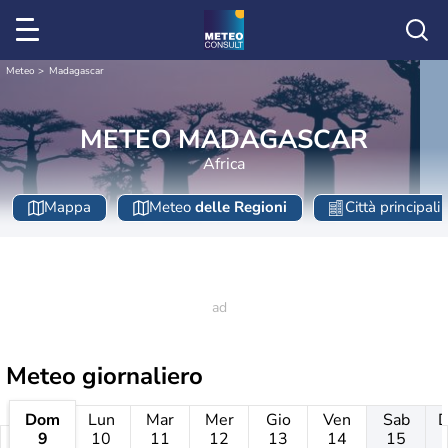
Meteo
Madagascar
METEO MADAGASCAR
Africa
Mappa
Meteo
delle Regioni
Città principali
Meteo giornaliero
Dom
Lun
Mar
Mer
Gio
Ven
Sab
9
10
11
12
13
14
15