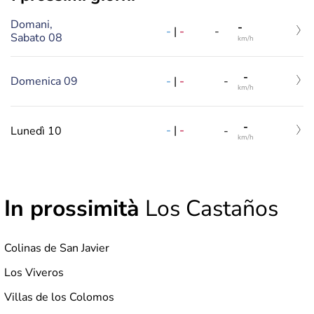
Domani,
-
-
|
-
-
Sabato 08
km/h
-
-
|
-
Domenica 09
-
km/h
-
-
|
-
Lunedì 10
-
km/h
In prossimità
Los Castaños
Colinas de San Javier
Los Viveros
Villas de los Colomos