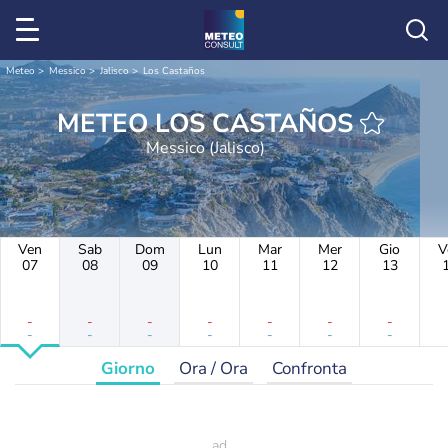
Meteo
Messico
Jalisco
Los Castaños
METEO LOS CASTAÑOS
Messico (Jalisco)
Ven
Sab
Dom
Lun
Mar
Mer
Gio
V
07
08
09
10
11
12
13
-
-
-
-
-
-
-
-
-
-
-
-
-
-
Giorno
Ora / Ora
Confronta