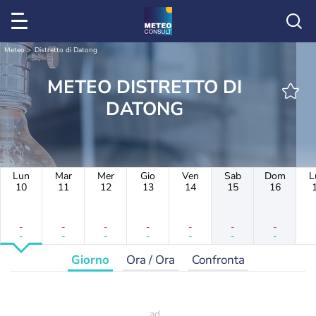
Meteo
Distretto di Datong
METEO DISTRETTO DI
DATONG
Lun
Mar
Mer
Gio
Ven
Sab
Dom
L
10
11
12
13
14
15
16
-
-
-
-
-
-
-
-
-
-
-
-
-
-
Giorno
Ora / Ora
Confronta