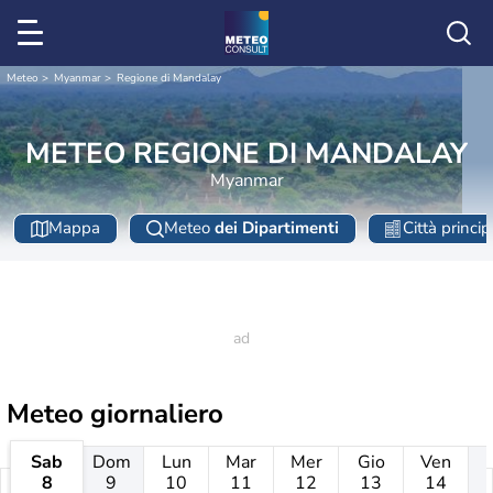
Meteo
Myanmar
Regione di Mandalay
METEO REGIONE DI MANDALAY
Myanmar
Mappa
Meteo
dei Dipartimenti
Città princip
Meteo giornaliero
Sab
Dom
Lun
Mar
Mer
Gio
Ven
8
9
10
11
12
13
14