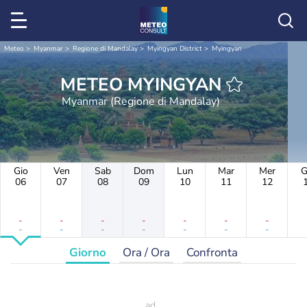
Meteo
Myanmar
Regione di Mandalay
Myingyan District
Myingyan
METEO MYINGYAN
Myanmar (Regione di Mandalay)
Gio
Ven
Sab
Dom
Lun
Mar
Mer
G
06
07
08
09
10
11
12
-
-
-
-
-
-
-
-
-
-
-
-
-
-
Giorno
Ora / Ora
Confronta