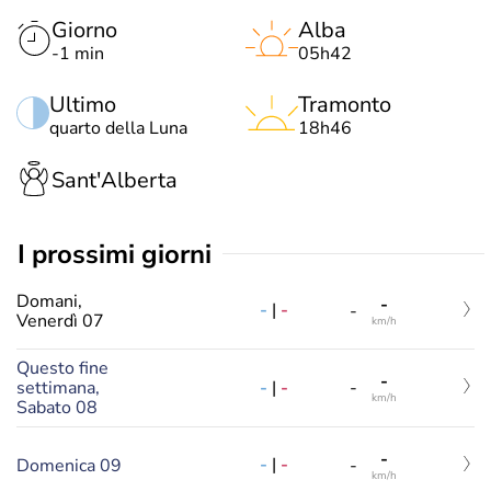
Giorno
Alba
-1 min
05h42
Ultimo
Tramonto
quarto della Luna
18h46
Sant'Alberta
i prossimi giorni
Domani,
-
-
|
-
-
Venerdì 07
km/h
Questo fine
-
-
|
-
settimana,
-
km/h
Sabato 08
-
-
|
-
Domenica 09
-
km/h