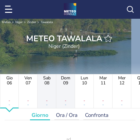
Meteo
Niger
Zinder
Tawalala
METEO TAWALALA
Niger (Zinder)
Gio
Ven
Sab
Dom
Lun
Mar
Mer
G
06
07
08
09
10
11
12
-
-
-
-
-
-
-
-
-
-
-
-
-
-
Giorno
Ora / Ora
Confronta