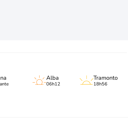
una
Alba
Tramonto
lante
06h12
18h56