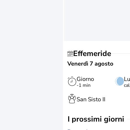
Effemeride
Venerdì 7 agosto
Giorno
L
-1 min
ca
San Sisto II
i prossimi giorni