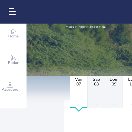
Meteo
Niger
Zinder
Illi
Home
Radar
Ven
Sab
Dom
L
07
08
09
1
Accedere
-
-
-
-
-
-