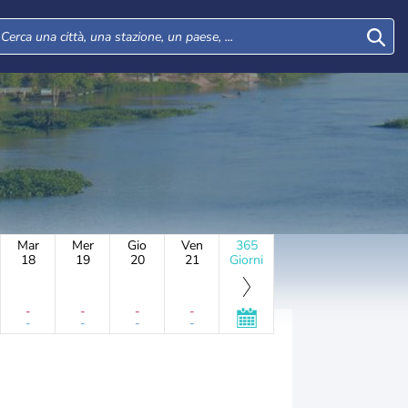
Mar
Mer
Gio
Ven
365
18
19
20
21
Giorni
-
-
-
-
-
-
-
-