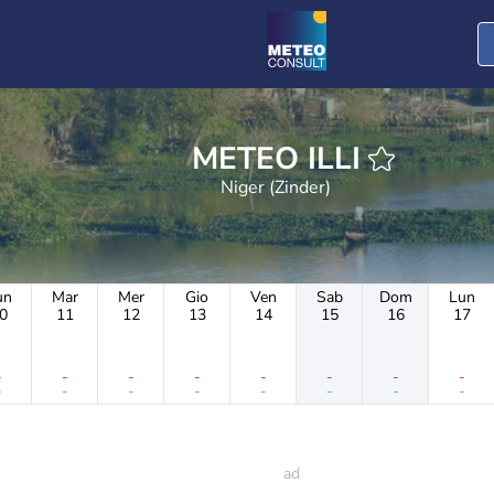
METEO ILLI
Niger (Zinder)
un
Mar
Mer
Gio
Ven
Sab
Dom
Lun
0
11
12
13
14
15
16
17
-
-
-
-
-
-
-
-
-
-
-
-
-
-
-
-