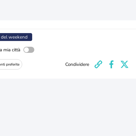
 del weekend
a mia città
Condividere
nti preferite