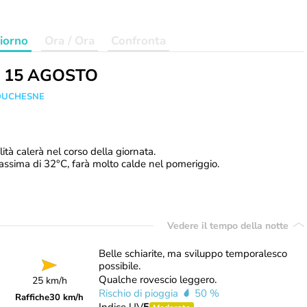
iorno
Ora / Ora
Confronta
 15 AGOSTO
 DUCHESNE
lità calerà nel corso della giornata.
ssima di 32°C, farà molto calde nel pomeriggio.
Vedere il tempo della notte
Belle schiarite, ma sviluppo temporalesco
possibile.
Qualche rovescio leggero.
25 km/h
Rischio di pioggia
50 %
Raffiche
30 km/h