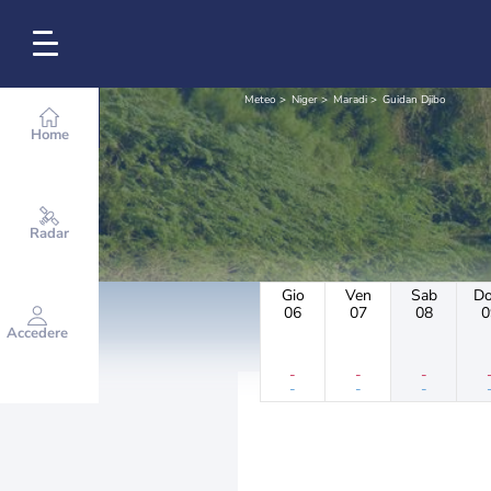
Meteo
Niger
Maradi
Guidan Djibo
Home
Radar
Gio
Ven
Sab
D
06
07
08
0
Accedere
-
-
-
-
-
-