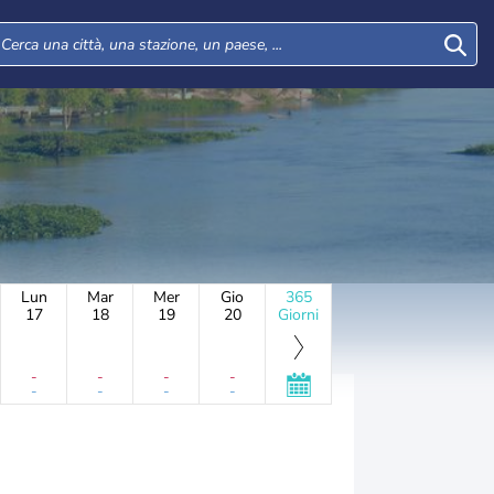
Lun
Mar
Mer
Gio
365
17
18
19
20
Giorni
-
-
-
-
-
-
-
-