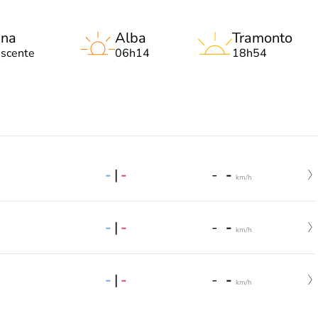
una
Alba
Tramonto
escente
06h14
18h54
-
|
-
-
-
km/h
-
|
-
-
-
km/h
-
|
-
-
-
km/h