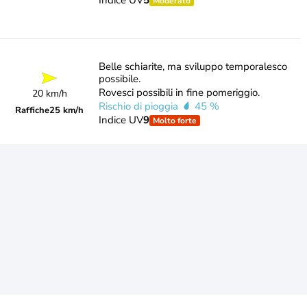
Indice UV
5
Moderato
Belle schiarite, ma sviluppo temporalesco
possibile.
Rovesci possibili in fine pomeriggio.
20 km/h
Rischio di pioggia
45 %
Raffiche
25 km/h
Indice UV
9
Molto forte