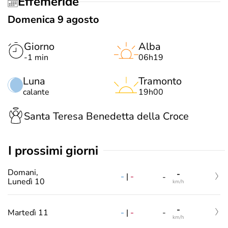
Effemeride
Domenica 9 agosto
Giorno
Alba
-1 min
06h19
Luna
Tramonto
calante
19h00
Santa Teresa Benedetta della Croce
i prossimi giorni
Domani,
-
-
|
-
-
Lunedì 10
km/h
-
-
|
-
Martedì 11
-
km/h