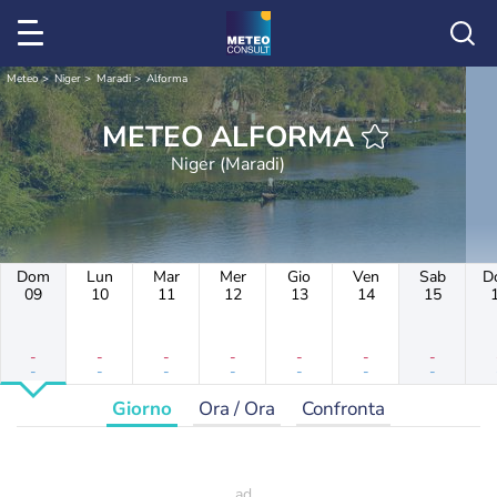
Meteo
Niger
Maradi
Alforma
METEO ALFORMA
Niger (Maradi)
Dom
Lun
Mar
Mer
Gio
Ven
Sab
D
09
10
11
12
13
14
15
-
-
-
-
-
-
-
-
-
-
-
-
-
-
Giorno
Ora / Ora
Confronta