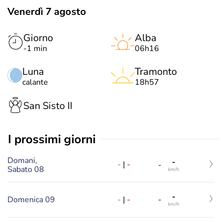
Venerdì 7 agosto
Giorno
Alba
-1 min
06h16
Luna
Tramonto
calante
18h57
San Sisto II
i prossimi giorni
Domani,
-
-
|
-
-
Sabato 08
km/h
-
-
|
-
Domenica 09
-
km/h