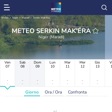
Meteo
Niger
Maradi
Serkin Mak'éra
METEO SERKIN MAK'ÉRA
Niger (Maradi)
Ven
Sab
Dom
Lun
Mar
Mer
Gio
V
07
08
09
10
11
12
13
-
-
-
-
-
-
-
-
-
-
-
-
-
-
Giorno
Ora / Ora
Confronta