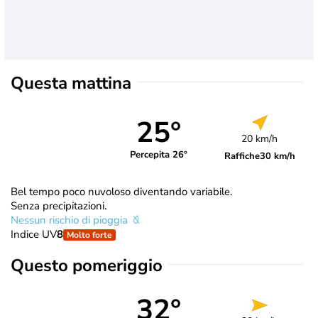
Questa mattina
25°
20 km/h
Percepita 26°
Raffiche
30 km/h
Bel tempo poco nuvoloso diventando variabile.
Senza precipitazioni.
Nessun rischio di pioggia
Indice UV
8
Molto forte
Questo pomeriggio
32°