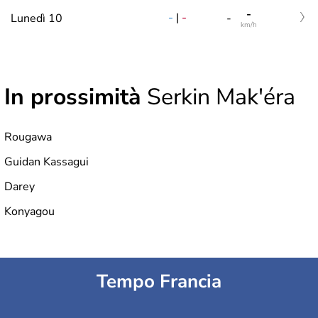
-
-
|
-
Lunedì 10
-
km/h
In prossimità
Serkin Mak'éra
Rougawa
Guidan Kassagui
Darey
Konyagou
Tempo Francia