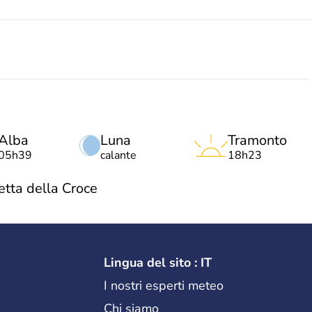
Alba
Luna
Tramonto
05h39
calante
18h23
tta della Croce
Lingua del sito : IT
I nostri esperti meteo
Chi siamo