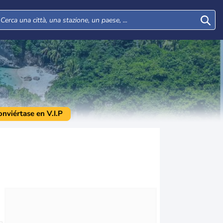
onviértase en V.I.P
Mer
Gio
Ven
Sab