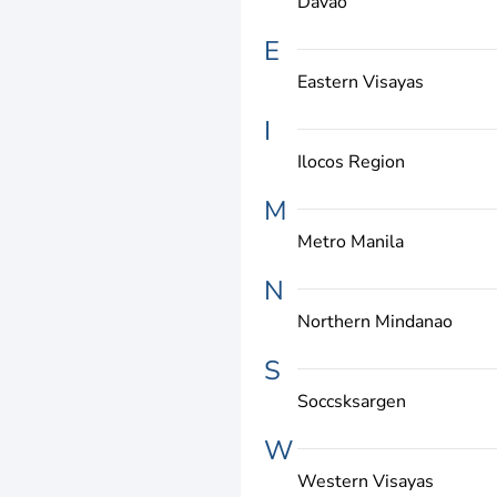
Davao
E
Eastern Visayas
I
Ilocos Region
M
Metro Manila
N
Northern Mindanao
S
Soccsksargen
W
Western Visayas