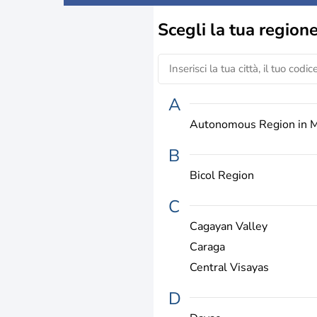
Scegli la
tua region
A
Autonomous Region in 
B
Bicol Region
C
Cagayan Valley
Caraga
Central Visayas
D