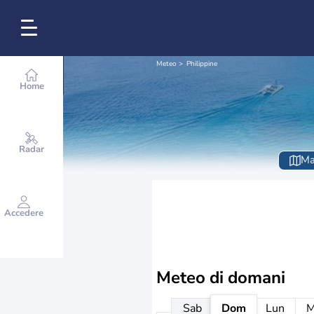
Meteo
Philippine
Home
Radar
Ma
Accedere
Meteo di domani
Sab
Dom
Lun
M