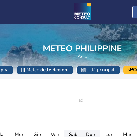
METEO PHILIPPINE
Asia
ppa
Meteo
delle Regioni
Città principali
C
ar
Mer
Gio
Ven
Sab
Dom
Lun
Mar