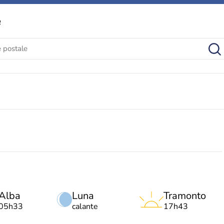
e
Alba
Luna
Tramonto
05h33
calante
17h43