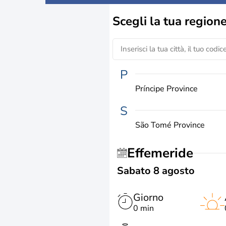
Scegli la
tua region
P
Príncipe Province
S
São Tomé Province
Effemeride
Sabato 8 agosto
Giorno
0 min