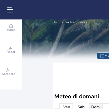
Meteo
Sao-Tomé e Principe
Home
Radar
Ma
Accedere
Meteo di domani
Ven
Sab
Dom
L