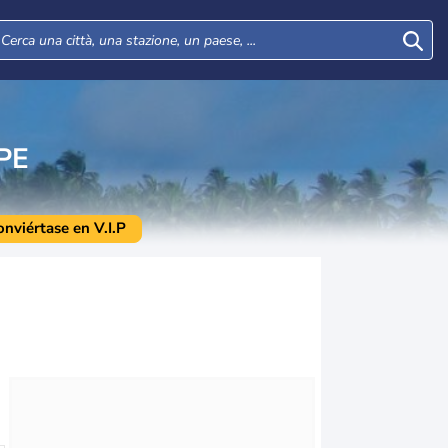
PE
onviértase en V.I.P
Mar
Mer
Gio
Ven