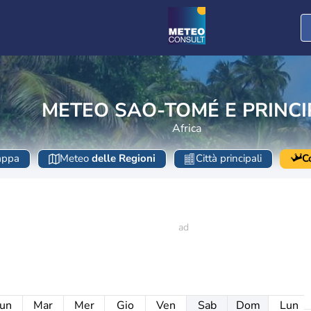
METEO SAO-TOMÉ E PRINCI
Africa
ppa
Meteo
delle Regioni
Città principali
C
un
Mar
Mer
Gio
Ven
Sab
Dom
Lun