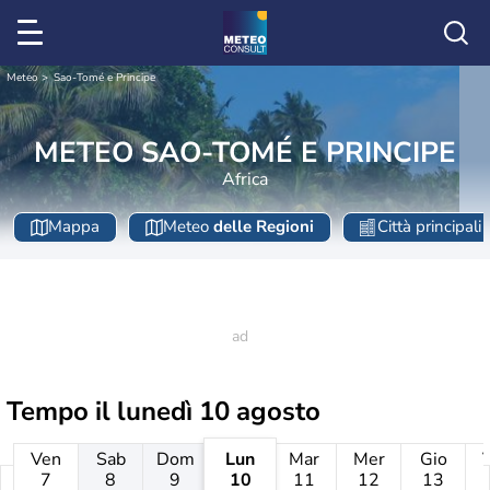
Meteo
Sao-Tomé e Principe
METEO SAO-TOMÉ E PRINCIPE
Africa
Mappa
Meteo
delle Regioni
Città principali
Tempo il
lunedì 10 agosto
Ven
Sab
Dom
Lun
Mar
Mer
Gio
7
8
9
10
11
12
13