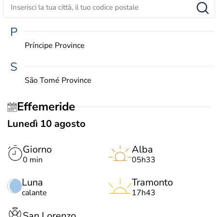
P
Príncipe Province
S
São Tomé Province
Effemeride
Lunedì 10 agosto
Giorno
Alba
0 min
05h33
Luna
Tramonto
calante
17h43
San Lorenzo