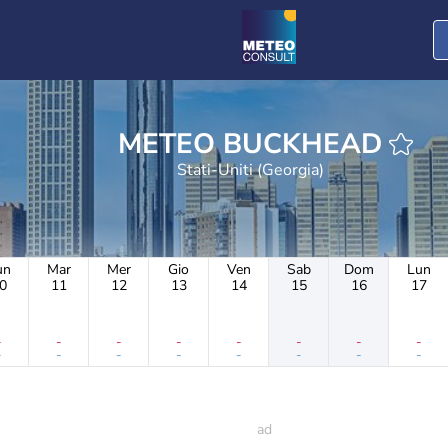
METEO BUCKHEAD
Stati-Uniti (Georgia)
un
Mar
Mer
Gio
Ven
Sab
Dom
Lun
0
11
12
13
14
15
16
17
-
-
-
-
-
-
-
-
-
-
-
-
-
-
-
-