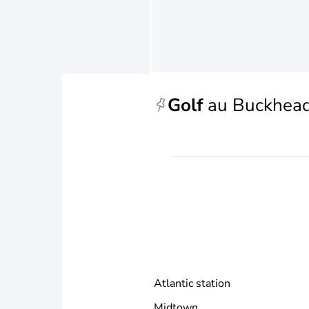
Golf
au Buckhea
Atlantic station
Midtown