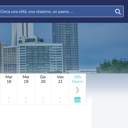
Mar
Mer
Gio
Ven
365
18
19
20
21
Giorni
-
-
-
-
-
-
-
-