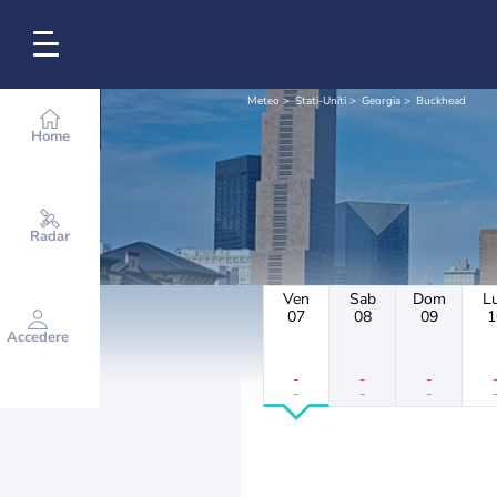
Meteo
Stati-Uniti
Georgia
Buckhead
Home
Radar
Ven
Sab
Dom
L
07
08
09
1
Accedere
-
-
-
-
-
-