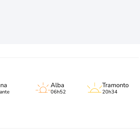
una
Alba
Tramonto
lante
06h52
20h34