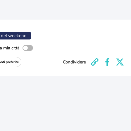
 del weekend
a mia città
Condividere
nti preferite