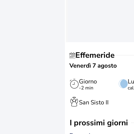
Effemeride
Venerdì 7 agosto
Giorno
L
-2 min
ca
San Sisto II
i prossimi giorni