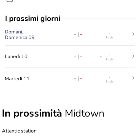
i prossimi giorni
Domani,
-
-
|
-
-
Domenica 09
km/h
-
-
|
-
Lunedì 10
-
km/h
-
-
|
-
Martedì 11
-
km/h
In prossimità
Midtown
Atlantic station