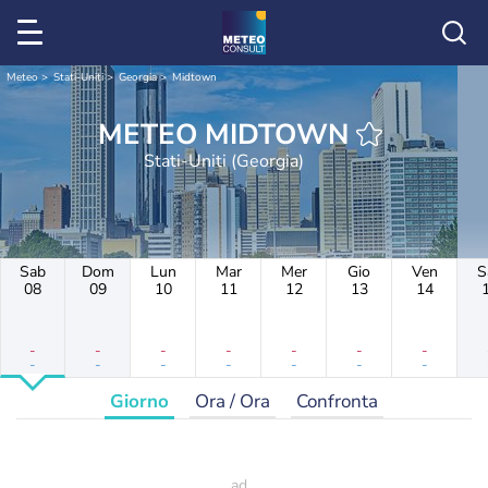
Meteo
Stati-Uniti
Georgia
Midtown
METEO MIDTOWN
Stati-Uniti (Georgia)
Sab
Dom
Lun
Mar
Mer
Gio
Ven
S
08
09
10
11
12
13
14
-
-
-
-
-
-
-
-
-
-
-
-
-
-
Giorno
Ora / Ora
Confronta