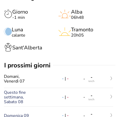
Giorno
Alba
-1 min
06h48
Luna
Tramonto
calante
20h05
Sant'Alberta
i prossimi giorni
Domani,
-
-
|
-
-
Venerdì 07
km/h
Questo fine
-
-
|
-
settimana,
-
km/h
Sabato 08
-
-
|
-
Domenica 09
-