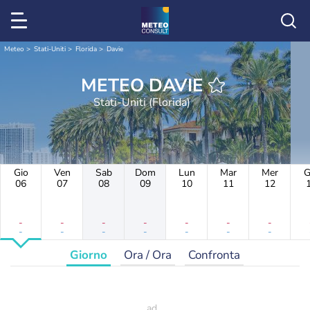
Meteo
Stati-Uniti
Florida
Davie
METEO DAVIE
Stati-Uniti (Florida)
Gio
Ven
Sab
Dom
Lun
Mar
Mer
G
06
07
08
09
10
11
12
-
-
-
-
-
-
-
-
-
-
-
-
-
-
Giorno
Ora / Ora
Confronta