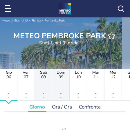
Meteo
Stati-Uniti
Florida
Pembroke Park
METEO PEMBROKE PARK
Stati-Uniti (Florida)
Gio
Ven
Sab
Dom
Lun
Mar
Mer
G
06
07
08
09
10
11
12
-
-
-
-
-
-
-
-
-
-
-
-
-
-
Giorno
Ora / Ora
Confronta