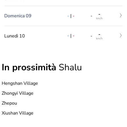
-
-
|
-
Domenica 09
-
km/h
-
-
|
-
Lunedì 10
-
km/h
In prossimità
Shalu
Hengshan Village
Zhongyi Village
Zhepou
Xiushan Village