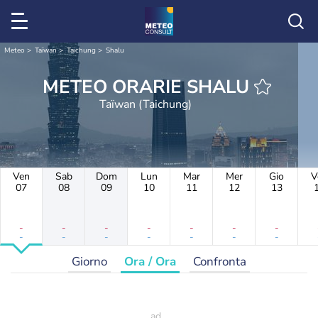
Meteo
Taïwan
Taichung
Shalu
METEO ORARIE SHALU
Taïwan (Taichung)
Ven
Sab
Dom
Lun
Mar
Mer
Gio
V
07
08
09
10
11
12
13
-
-
-
-
-
-
-
-
-
-
-
-
-
-
Giorno
Ora / Ora
Confronta