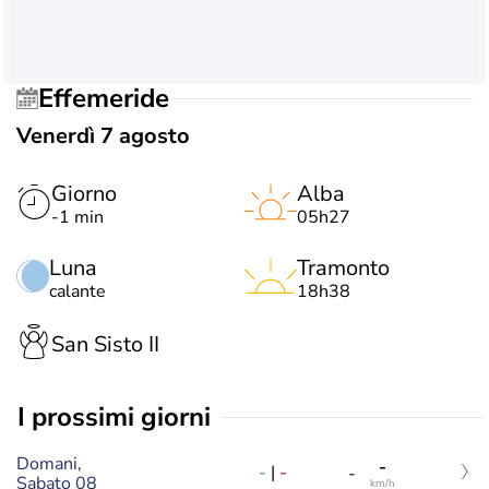
Effemeride
Venerdì 7 agosto
Giorno
Alba
-1 min
05h27
Luna
Tramonto
calante
18h38
San Sisto II
i prossimi giorni
Domani,
-
-
|
-
-
Sabato 08
km/h