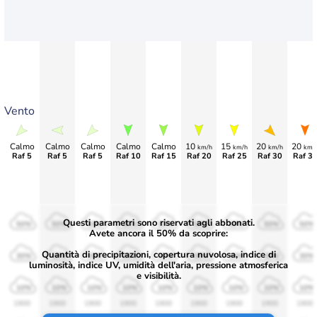
Vento
Calmo
Calmo
Calmo
Calmo
Calmo
10
15
20
20
km/h
km/h
km/h
km/
Raf 5
Raf 5
Raf 5
Raf 10
Raf 15
Raf 20
Raf 25
Raf 30
Raf 3
Questi parametri sono riservati agli abbonati.
50%
50%
50%
50%
50%
50%
50%
50%
50%
Avete ancora il 50% da scoprire:
Quantità di precipitazioni, copertura nuvolosa, indice di
30%
30%
30%
30%
30%
30%
30%
30%
30%
luminosità, indice UV, umidità dell'aria, pressione atmosferica
e visibilità.
10%
10%
10%
10%
10%
10%
10%
10%
10%
1900
1900
1900
1900
1900
1900
1900
1900
1900