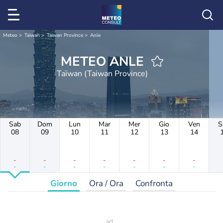
Meteo
Taïwan
Taiwan Province
Anle
METEO ANLE
Taïwan (Taiwan Province)
Sab
Dom
Lun
Mar
Mer
Gio
Ven
S
08
09
10
11
12
13
14
-
-
-
-
-
-
-
-
-
-
-
-
-
-
Giorno
Ora / Ora
Confronta