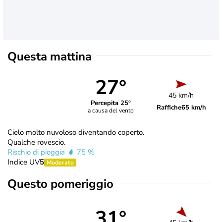
Questa mattina
27°
45 km/h
Percepita 25°
Raffiche
65 km/h
a causa del vento
Cielo molto nuvoloso diventando coperto.
Qualche rovescio.
Rischio di pioggia
75 %
Indice UV
5
Moderato
Questo pomeriggio
31°