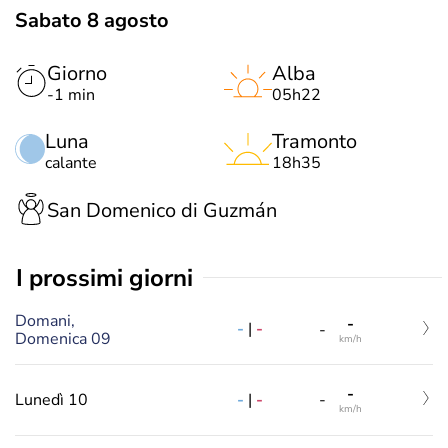
Sabato 8 agosto
Giorno
Alba
-1 min
05h22
Luna
Tramonto
calante
18h35
San Domenico di Guzmán
i prossimi giorni
Domani,
-
-
|
-
-
Domenica 09
km/h
-
-
|
-
Lunedì 10
-
km/h