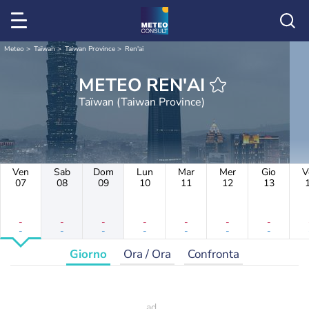
Meteo
Taïwan
Taiwan Province
Ren'ai
METEO REN'AI
Taïwan (Taiwan Province)
Ven
Sab
Dom
Lun
Mar
Mer
Gio
V
07
08
09
10
11
12
13
-
-
-
-
-
-
-
-
-
-
-
-
-
-
Giorno
Ora / Ora
Confronta