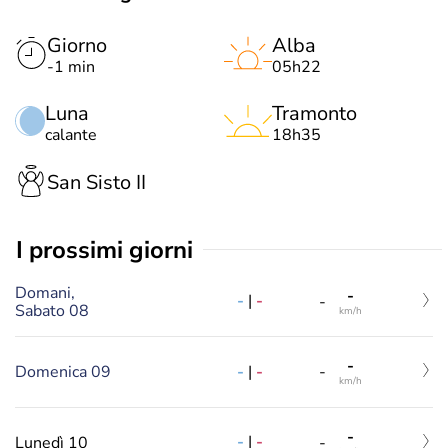
Giorno
Alba
-1 min
05h22
Luna
Tramonto
calante
18h35
San Sisto II
i prossimi giorni
Domani,
-
-
|
-
-
Sabato 08
km/h
-
-
|
-
Domenica 09
-
km/h
-
-
|
-
Lunedì 10
-