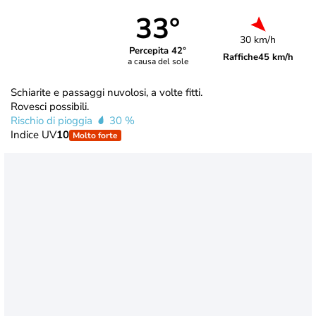
33°
30 km/h
Percepita 42°
Raffiche
45 km/h
a causa del sole
Schiarite e passaggi nuvolosi, a volte fitti.
Rovesci possibili.
Rischio di pioggia
30 %
Indice UV
10
Molto forte