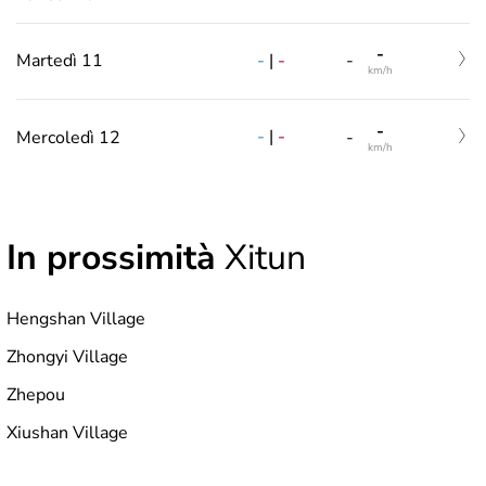
-
-
|
-
Martedì 11
-
km/h
-
-
|
-
Mercoledì 12
-
km/h
In prossimità
Xitun
Hengshan Village
Zhongyi Village
Zhepou
Xiushan Village