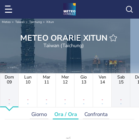
Meteo
Taïwan
Taichung
Xitun
METEO ORARIE XITUN
Taïwan (Taichung)
Dom
Lun
Mar
Mer
Gio
Ven
Sab
D
09
10
11
12
13
14
15
-
-
-
-
-
-
-
-
-
-
-
-
-
-
Giorno
Ora / Ora
Confronta