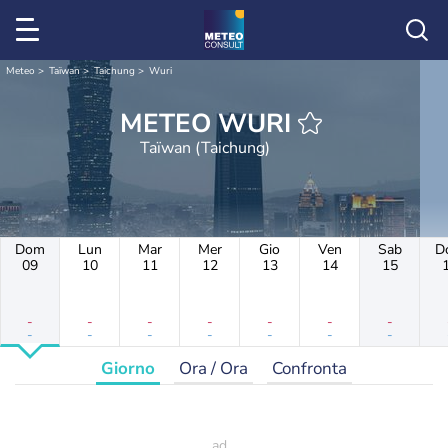
Meteo
Taïwan
Taichung
Wuri
METEO WURI
Taïwan (Taichung)
Dom
Lun
Mar
Mer
Gio
Ven
Sab
D
09
10
11
12
13
14
15
-
-
-
-
-
-
-
-
-
-
-
-
-
-
Giorno
Ora / Ora
Confronta