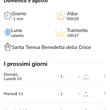
Domenica 9 agosto
Giorno
Alba
-1 min
05h28
Luna
Tramonto
calante
18h37
Santa Teresa Benedetta della Croce
i prossimi giorni
Domani,
-
-
|
-
-
Lunedì 10
km/h
-
-
|
-
Martedì 11
-
km/h
-