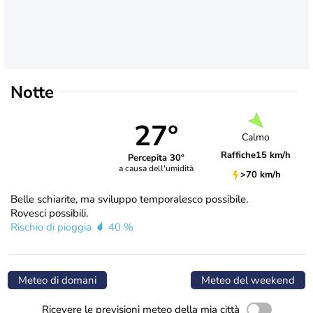
Notte
27°
Calmo
Raffiche
15 km/h
Percepita 30°
a causa dell'umidità
>70 km/h
Belle schiarite, ma sviluppo temporalesco possibile.
Rovesci possibili.
Rischio di pioggia
40 %
Meteo di domani
Meteo del weekend
Ricevere le previsioni meteo della mia città