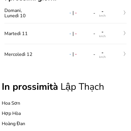
Domani,
-
-
|
-
-
Lunedì 10
km/h
-
-
|
-
Martedì 11
-
km/h
-
-
|
-
Mercoledì 12
-
km/h
In prossimità
Lập Thạch
Hoa Sơn
Hợp Hòa
Hoàng Đan