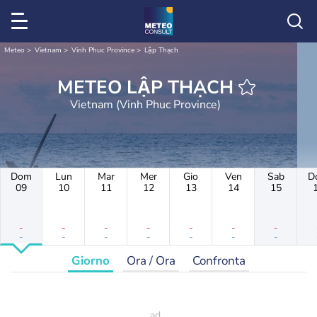
Meteo
Vietnam
Vinh Phuc Province
Lập Thạch
METEO LẬP THẠCH
Vietnam (Vinh Phuc Province)
Dom
Lun
Mar
Mer
Gio
Ven
Sab
D
09
10
11
12
13
14
15
-
-
-
-
-
-
-
-
-
-
-
-
-
-
Giorno
Ora / Ora
Confronta