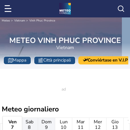
Meteo
Vietnam
Vinh Phuc Province
METEO VINH PHUC PROVINCE
Vietnam
Mappa
Città principali
Conviértase en V.I.P
Meteo giornaliero
Ven
Sab
Dom
Lun
Mar
Mer
Gio
7
8
9
10
11
12
13