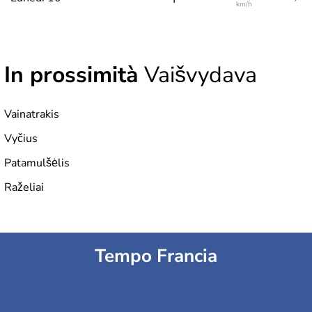
km/h
In prossimità
Vaišvydava
Vainatrakis
Vyčius
Patamulšėlis
Raželiai
Tempo Francia