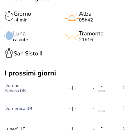
Giorno
Alba
-4 min
05h42
Luna
Tramonto
calante
21h16
San Sisto II
i prossimi giorni
Domani,
-
-
|
-
-
Sabato 08
km/h
-
-
|
-
Domenica 09
-
km/h
-
-
|
-
Lunedì 10
-