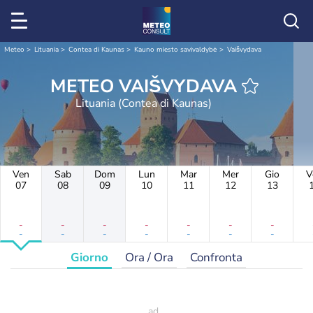
Meteo
Lituania
Contea di Kaunas
Kauno miesto savivaldybė
Vaišvydava
METEO VAIŠVYDAVA
Lituania (Contea di Kaunas)
Ven
Sab
Dom
Lun
Mar
Mer
Gio
V
07
08
09
10
11
12
13
-
-
-
-
-
-
-
-
-
-
-
-
-
-
Giorno
Ora / Ora
Confronta