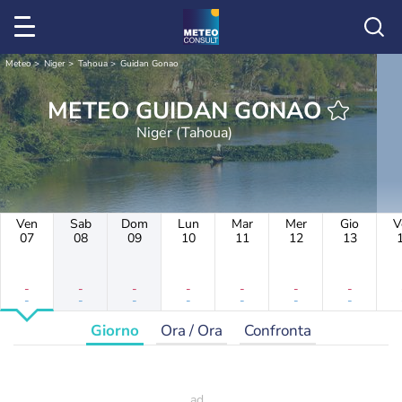
Meteo
Niger
Tahoua
Guidan Gonao
METEO GUIDAN GONAO
Niger (Tahoua)
Ven
Sab
Dom
Lun
Mar
Mer
Gio
V
07
08
09
10
11
12
13
-
-
-
-
-
-
-
-
-
-
-
-
-
-
Giorno
Ora / Ora
Confronta