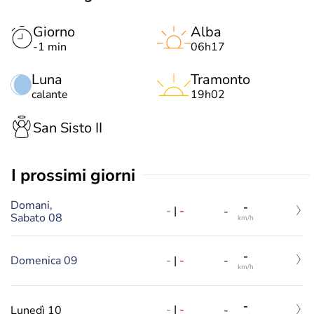
Giorno
Alba
-1 min
06h17
Luna
Tramonto
calante
19h02
San Sisto II
i prossimi giorni
Domani,
-
-
|
-
-
Sabato 08
km/h
-
-
|
-
Domenica 09
-
km/h
-
-
|
-
Lunedì 10
-