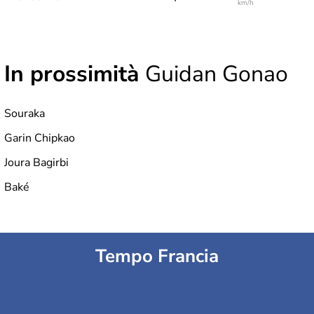
km/h
In prossimità
Guidan Gonao
Souraka
Garin Chipkao
Joura Bagirbi
Baké
Tempo Francia