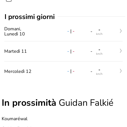
i prossimi giorni
Domani,
-
-
|
-
-
Lunedì 10
km/h
-
-
|
-
Martedì 11
-
km/h
-
-
|
-
Mercoledì 12
-
km/h
In prossimità
Guidan Falkié
Koumaréwal