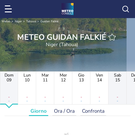
Meteo
Niger
Tahoua
Guidan Falkié
METEO GUIDAN FALKIÉ
Niger (Tahoua)
Dom
Lun
Mar
Mer
Gio
Ven
Sab
D
09
10
11
12
13
14
15
-
-
-
-
-
-
-
-
-
-
-
-
-
-
Giorno
Ora / Ora
Confronta