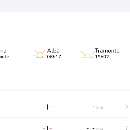
una
Alba
Tramonto
lante
06h17
19h02
-
|
-
-
-
km/h
-
|
-
-
-
km/h