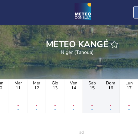
METEO KANGÉ
Niger (Tahoua)
un
Mar
Mer
Gio
Ven
Sab
Dom
Lun
0
11
12
13
14
15
16
17
-
-
-
-
-
-
-
-
-
-
-
-
-
-
-
-