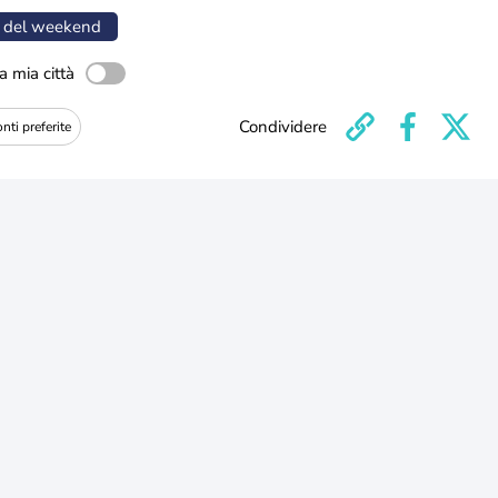
 del weekend
a mia città
Condividere
nti preferite