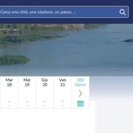
Mar
Mer
Gio
Ven
365
18
19
20
21
Giorni
-
-
-
-
-
-
-
-