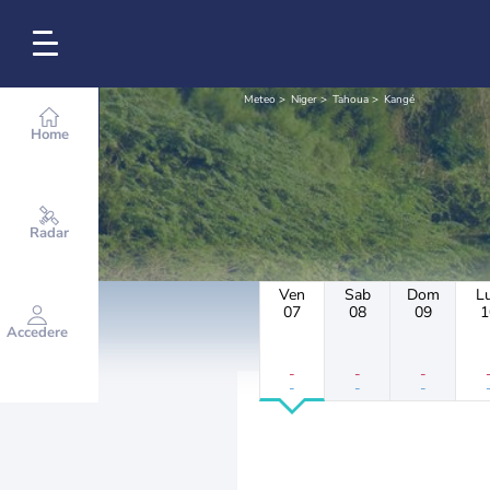
Meteo
Niger
Tahoua
Kangé
Home
Radar
Ven
Sab
Dom
L
07
08
09
1
Accedere
-
-
-
-
-
-