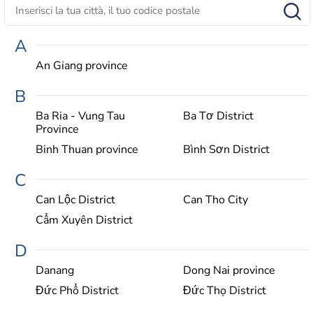
A
An Giang province
B
Ba Ria - Vung Tau
Ba Tơ District
Province
Binh Thuan province
Bình Sơn District
C
Can Lộc District
Can Tho City
Cẩm Xuyên District
D
Danang
Dong Nai province
Đức Phổ District
Đức Thọ District