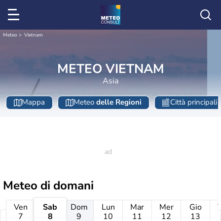
Meteo
Vietnam
METEO VIETNAM
Asia
Mappa
Meteo
delle Regioni
Città principali
Meteo di domani
Ven
Sab
Dom
Lun
Mar
Mer
Gio
7
8
9
10
11
12
13