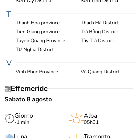
Sơn Tây District
Sơn Tịnh District
T
Thanh Hoa province
Thạch Hà District
Tien Giang province
Trà Bồng District
Tuyen Quang Province
Tây Trà District
Tư Nghĩa District
V
Vinh Phuc Province
Vũ Quang District
Effemeride
Sabato 8 agosto
Giorno
Alba
-1 min
05h31
Luna
Tramonto