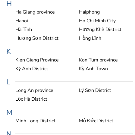
H
Ha Giang province
Haiphong
Hanoi
Ho Chi Minh City
Hà Tĩnh
Hương Khê District
Hương Sơn District
Hồng Lĩnh
K
Kien Giang Province
Kon Tum province
Kỳ Anh District
Kỳ Anh Town
L
Long An province
Lý Sơn District
Lộc Hà District
M
Minh Long District
Mộ Đức District
N